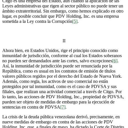
Citgo es una empresa del Estado, aun cuando la aplicación de las
Leyes administrativas que rigen al sector público no puede tener un
ámbito extraterritorial. Sin embargo, como hemos explicado en otro
lugar, es posible concluir que PDV Holding, Inc. es una empresa
sometida a la Ley contra la Corrupción
[5]
.
II
Ahora bien, en Estados Unidos, rige el principio conocido como
inmunidad de jurisdicción, conforme al cual los Estados soberanos
no pueden ser demandados ante las cortes, salvo excepciones
[6]
.
Así, la inmunidad de jurisdicción puede ser renunciada por la
República, como es usual en los contratos de emisión de títulos
valores públicos regidos por el derecho del Estado de Nueva York.
Además, como regla, los activos de uso comercial no están
protegidos por tal inmunidad, como es el caso de PDVSA y sus
filiales, que realizan una actividad comercial a través de Citgo. Por
lo tanto, las acciones de PDV Holding, Inc., propiedad de PDVSA,
pueden ser objeto de medidas de embargo para la ejecución de
sentencias en contra de PDVSA
[7]
.
La crisis de la deuda pública venezolana derivó, precisamente, en
nueve medidas de embargo en contra de las acciones de PDV
Holding, Inc. que, a finales de mayo, ha dictado la Corte de Distrito