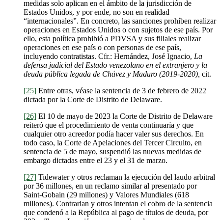
medidas solo aplican en el ámbito de la jurisdicción de
Estados Unidos, y por ende, no son en realidad
“internacionales”. En concreto, las sanciones prohíben realizar
operaciones en Estados Unidos o con sujetos de ese país. Por
ello, esta política prohibió a PDVSA y sus filiales realizar
operaciones en ese país o con personas de ese país,
incluyendo contratistas. Cfr.: Hernández, José Ignacio,
La
defensa judicial del Estado venezolano en el extranjero y la
deuda pública legada de Chávez y Maduro (2019-2020),
cit.
[25]
Entre otras, véase la sentencia de 3 de febrero de 2022
dictada por la Corte de Distrito de Delaware.
[26]
El 10 de mayo de 2023 la Corte de Distrito de Delaware
reiteró que el procedimiento de venta continuaría y que
cualquier otro acreedor podía hacer valer sus derechos. En
todo caso, la Corte de Apelaciones del Tercer Circuito, en
sentencia de 5 de mayo, suspendió las nuevas medidas de
embargo dictadas entre el 23 y el 31 de marzo.
[27]
Tidewater y otros reclaman la ejecución del laudo arbitral
por 36 millones, en un reclamo similar al presentado por
Saint-Gobain (29 millones) y Valores Mundiales (618
millones). Contrarian y otros intentan el cobro de la sentencia
que condenó a la República al pago de títulos de deuda, por