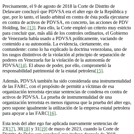
Precisamente, el 9 de agosto de 2018 la Corte de Distrito de
Delaware concluyó que PDVSA era el alter ego de la República y
que, por lo tanto, el laudo arbitral en contra de ésta podía ejecutarse
en contra de activos de PDVSA, en concreto, las acciones de PDV
Holding, Inc.
[13]
. Para ello, la Corte empleó un criterio muy estricto
para concluir que, más allá de los controles ordinarios, el Gobierno
de Venezuela había usado a PDVSA políticamente, vaciando de
contenido a su autonomía. La evidencia, ciertamente, era
contundente: como lo ha explicado la doctrina venezolana, uno de
los rasgos distintivos de la violación al principio de separación de
poderes en Venezuela fue la violación de la autonomía de
PDVSA
[14]
. El abuso de poder, por ello, comprometió la
responsabilidad patrimonial de la estatal petrolera
[15]
.
Además, PDVSA también ha sido considerada una instrumentalidad
de las FARC, con el propósito de permitir a víctimas de esa
organización terrorista ejecutar sentencias de condena en contra de
activos de PDVSA. La prueba de instrumentalidad de una
organización terrorista es menos rigurosa que la prueba del alter ego,
pero supone igualmente la utilización de la empresa estatal petrolera
para apoyar a las FARC
[16]
.
Esta tesis del alter ego fue aplicada nuevamente sentencias de
23
[17]
, 30
[18]
y 31
[19]
de mayo de 2023, cuando la Corte de