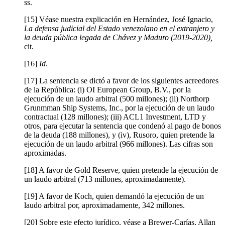
ss.
[15] Véase nuestra explicación en Hernández, José Ignacio,
La defensa judicial del Estado venezolano en el extranjero y
la deuda pública legada de Chávez y Maduro (2019-2020),
cit.
[16]
Id
.
[17] La sentencia se dictó a favor de los siguientes acreedores
de la República: (i) OI European Group, B.V., por la
ejecución de un laudo arbitral (500 millones); (ii) Northorp
Grunmman Ship Systems, Inc., por la ejecución de un laudo
contractual (128 millones); (iii) ACL1 Investment, LTD y
otros, para ejecutar la sentencia que condenó al pago de bonos
de la deuda (188 millones), y (iv), Rusoro, quien pretende la
ejecución de un laudo arbitral (966 millones). Las cifras son
aproximadas.
[18] A favor de Gold Reserve, quien pretende la ejecución de
un laudo arbitral (713 millones, aproximadamente).
[19] A favor de Koch, quien demandó la ejecución de un
laudo arbitral por, aproximadamente, 342 millones.
[20] Sobre este efecto jurídico, véase a Brewer-Carías, Allan