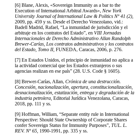
[6] Blane, Alexis, «Sovereign Immunity as a bar to the
Execution of International Arbitral Awards»,
New York
University Journal of International Law & Politics Nº 41 (2),
2009, pp. 459 y ss. Desde el Derecho Venezolano, vid.:
Badell Madrid, Rafael, “La inmunidad de jurisdicción y el
arbitraje en los contratos del Estado”, en
VIII Jornadas
Internacionales de Derecho Administrativo Allan Randolph
Brewer-Carías, Los contratos administrativos y los contratos
del Estado, Tomo II,
FUNEDA, Caracas, 2006, p. 276.
[7] En Estados Unidos, el principio de inmunidad no aplica a
la actividad comercial que los Estados extranjeros o sus
agencias realizan en ese país” (28. U.S. Code § 1605).
[8] Brewer-Carías, Allan,
Crónica de una destrucción.
Concesión, nacionalización, apertura, constitucionalización,
desnacionalización, estatización, entrega y degradación de la
industria petrolera,
Editorial Jurídica Venezolana, Caracas,
2018, pp. 111 y ss.
[9] Hoffman, William, “Separate entity rule in International
Perspective: Should State Ownership of Corporate Shares
confer Sovereign Status for Immunity Purposes”,
TUL. L.
REV. Nº 65,
1990-1991, pp. 335 y ss.