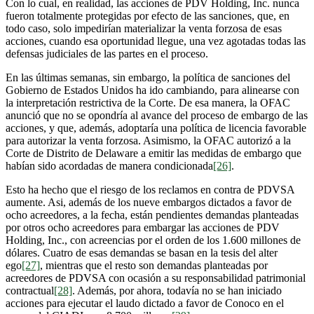
Con lo cual, en realidad, las acciones de PDV Holding, Inc. nunca
fueron totalmente protegidas por efecto de las sanciones, que, en
todo caso, solo impedirían materializar la venta forzosa de esas
acciones, cuando esa oportunidad llegue, una vez agotadas todas las
defensas judiciales de las partes en el proceso.
En las últimas semanas, sin embargo, la política de sanciones del
Gobierno de Estados Unidos ha ido cambiando, para alinearse con
la interpretación restrictiva de la Corte. De esa manera, la OFAC
anunció que no se opondría al avance del proceso de embargo de las
acciones, y que, además, adoptaría una política de licencia favorable
para autorizar la venta forzosa. Asimismo, la OFAC autorizó a la
Corte de Distrito de Delaware a emitir las medidas de embargo que
habían sido acordadas de manera condicionada
[26]
.
Esto ha hecho que el riesgo de los reclamos en contra de PDVSA
aumente. Asi, además de los nueve embargos dictados a favor de
ocho acreedores, a la fecha, están pendientes demandas planteadas
por otros ocho acreedores para embargar las acciones de PDV
Holding, Inc., con acreencias por el orden de los 1.600 millones de
dólares. Cuatro de esas demandas se basan en la tesis del alter
ego
[27]
, mientras que el resto son demandas planteadas por
acreedores de PDVSA con ocasión a su responsabilidad patrimonial
contractual
[28]
. Además, por ahora, todavía no se han iniciado
acciones para ejecutar el laudo dictado a favor de Conoco en el