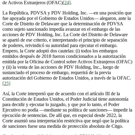
de Activos Extranjeros (OFAC)
[24]
.
La República, PDVSA y PDV Holding, Inc. —en una posición que
fue apoyada por el Gobierno de Estados Unidos— alegaron, ante la
Corte de Distrito de Delaware que la determinación de PDVSA
como sujeto sancionado impedía avanzar en el embargo de las
acciones de PDV Holding, Inc. La Corte del Distrito de Delaware
se apartó de ese criterio, e interpretando el principio de separación
de poderes, reivindicó su autoridad para ejecutar el embargo.
Empero, la Corte adoptó dos cautelas: (i) todos los embargos
emitidos después de 2018 fueron condicionados a la autorización
emitida por la Oficina de Control sobre Activos Extranjeros (OFAC)
y (ii) la venta de las acciones de PDV Holding, Inc., luego de
sustanciado el proceso de embargo, requerirá de la previa
autorización del Gobierno de Estados Unidos, a través de la OFAC.
[25]
Así, la Corte interpretó que de acuerdo con el artículo III de la
Constitución de Estados Unidos, el Poder Judicial tiene autonomía
para decidir y ejecutar lo juzgado, y que por lo tanto, el Poder
Ejecutivo no podía —mediante su política de sanciones— impedir la
ejecución de sentencias. De allí que, en especial desde 2022, la
Corte asumió una interpretación restrictiva que negó que la política
de sanciones fuese una medida de protección absoluta de Citgo.