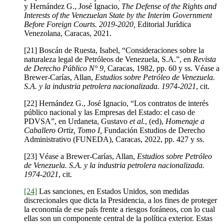
y Hernández G., José Ignacio,
The Defense of the Rights and
Interests of the Venezuelan State by the Interim Government
Before Foreign Courts.
2019-2020,
Editorial Jurídica
Venezolana, Caracas, 2021.
[21] Boscán de Ruesta, Isabel, “Consideraciones sobre la
naturaleza legal de Petróleos de Venezuela, S.A.”, en
Revista
de Derecho Público N° 9,
Caracas, 1982, pp. 60 y ss. Véase a
Brewer-Carías, Allan,
Estudios sobre Petróleo de Venezuela.
S.A. y la industria petrolera nacionalizada. 1974-2021
, cit.
[22] Hernández G., José Ignacio, “Los contratos de interés
público nacional y las Empresas del Estado: el caso de
PDVSA”, en Urdaneta, Gustavo
et al.
, (ed),
Homenaje a
Caballero Ortiz, Tomo I,
Fundación Estudios de Derecho
Administrativo (FUNEDA), Caracas, 2022, pp. 427 y ss.
[23] Véase a Brewer-Carías, Allan,
Estudios sobre Petróleo
de Venezuela. S.A. y la industria petrolera nacionalizada.
1974-2021
, cit.
[24]
Las sanciones, en Estados Unidos, son medidas
discrecionales que dicta la Presidencia, a los fines de proteger
la economía de ese país frente a riesgos foráneos, con lo cual
ellas son un componente central de la política exterior. Estas