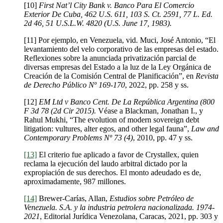
[10]
First Nat’l City Bank v. Banco Para El Comercio
Exterior De Cuba, 462 U.S. 611, 103 S. Ct. 2591, 77 L. Ed.
2d 46, 51 U.S.L.W. 4820 (U.S. June 17, 1983).
[11] Por ejemplo, en Venezuela, vid. Muci, José Antonio, “El
levantamiento del velo corporativo de las empresas del estado.
Reflexiones sobre la anunciada privatización parcial de
diversas empresas del Estado a la luz de la Ley Orgánica de
Creación de la Comisión Central de Planificación”, en
Revista
de Derecho Público
Nº 169-170
, 2022, pp. 258 y ss.
[12]
EM Ltd v Banco Cent.
De La República Argentina (800
F 3d 78 (2d Cir 2015).
Véase a Blackman, Jonathan I., y
Rahul Mukhi, “The evolution of modern sovereign debt
litigation: vultures, alter egos, and other legal fauna”,
Law and
Contemporary Problems Nº 73 (4)
, 2010, pp. 47 y ss.
[13]
El criterio fue aplicado a favor de Crystallex, quien
reclama la ejecución del laudo arbitral dictado por la
expropiación de sus derechos. El monto adeudado es de,
aproximadamente, 987 millones.
[14]
Brewer-Carías, Allan,
Estudios sobre Petróleo de
Venezuela. S.A. y la industria petrolera nacionalizada. 1974-
2021
, Editorial Jurídica Venezolana, Caracas, 2021, pp. 303 y