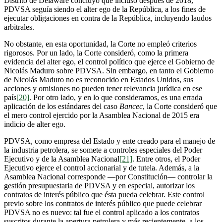
Distrito de Delaware concluyó que incluso después de 2018,
PDVSA seguía siendo el alter ego de la República, a los fines de
ejecutar obligaciones en contra de la República, incluyendo laudos
arbitrales.
No obstante, en esta oportunidad, la Corte no empleó criterios
rigorosos. Por un lado, la Corte consideró, como la primera
evidencia del alter ego, el control político que ejerce el Gobierno de
Nicolás Maduro sobre PDVSA. Sin embargo, en tanto el Gobierno
de Nicolás Maduro no es reconocido en Estados Unidos, sus
acciones y omisiones no pueden tener relevancia jurídica en ese
país
[20]
. Por otro lado, y en lo que consideramos, es una errada
aplicación de los estándares del caso
Bancec
, la Corte consideró que
el mero control ejercido por la Asamblea Nacional de 2015 era
indicio de alter ego.
PDVSA, como empresa del Estado y ente creado para el manejo de
la industria petrolera, se somete a controles especiales del Poder
Ejecutivo y de la Asamblea Nacional
[21]
. Entre otros, el Poder
Ejecutivo ejerce el control accionarial y de tutela. Además, a la
Asamblea Nacional corresponde —por Constitución— controlar la
gestión presupuestaria de PDVSA y en especial, autorizar los
contratos de interés público que ésta pueda celebrar. Este control
previo sobre los contratos de interés público que puede celebrar
PDVSA no es nuevo: tal fue el control aplicado a los contratos
suscritos durante la apertura petrolera y más recientemente, a los